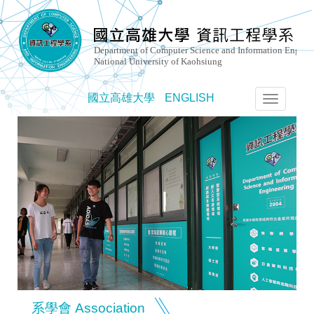
國立高雄大學
ENGLISH
選
單
切
換
系學會 Association