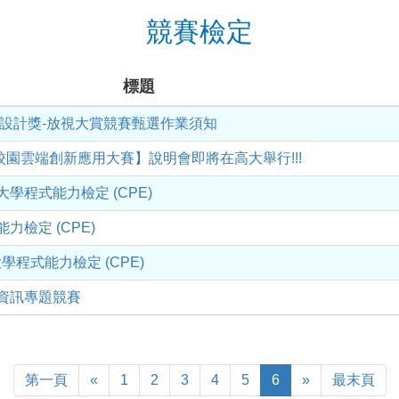
競賽檢定
標題
創意設計獎-放視大賞競賽甄選作業須知
園雲端創新應用大賽】說明會即將在高大舉行!!!
2 大學程式能力檢定 (CPE)
式能力檢定 (CPE)
 大學程式能力檢定 (CPE)
專資訊專題競賽
First
Previous
Next
Las
第一頁
«
1
2
3
4
5
6
»
最末頁
Page
Pag