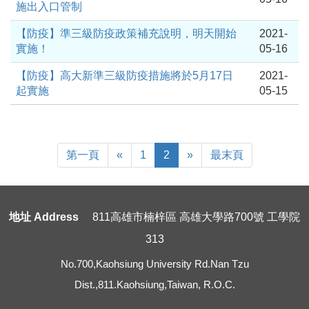
施出入口管制
【防疫】準三級防疫政策補充說明，明天開始
2021-
實施！
05-16
【防疫】高大新準三級防疫措施將於5月17日
2021-
起實施
05-15
First
Previous
Next
Last
第一頁
«
1
2
»
最末頁
Page
Page
地址 Address
811高雄市楠梓區 高雄大學路700號 工學院
313
No.700,Kaohsiung University Rd.Nan Tzu
Dist.,811.Kaohsiung,Taiwan, R.O.C.