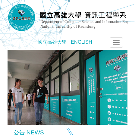
國立高雄大學
ENGLISH
選
單
切
換
公告 NEWS