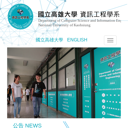
國立高雄大學
ENGLISH
選
單
切
換
公告 NEWS