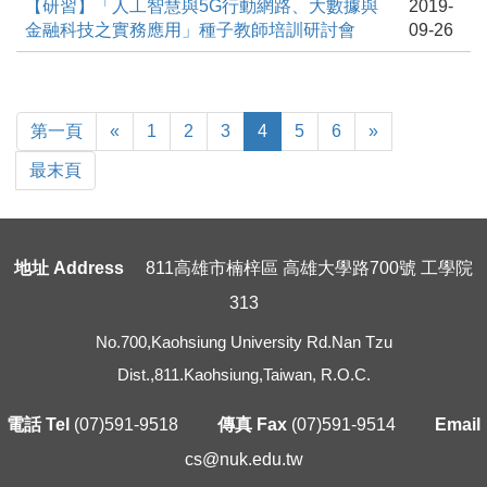
【研習】「人工智慧與5G行動網路、大數據與
2019-
金融科技之實務應用」種子教師培訓研討會
09-26
First
Previous
Next
第一頁
«
1
2
3
4
5
6
»
Page
Last
最末頁
Page
地址 Address
811高雄市楠梓區 高雄大學路700號 工學院
313
No.700,Kaohsiung University Rd.Nan Tzu
Dist.,811.Kaohsiung,Taiwan, R.O.C.
電話 Tel
(07)591-9518
傳真 Fax
(07)591-9514
Email
cs@nuk.edu.tw