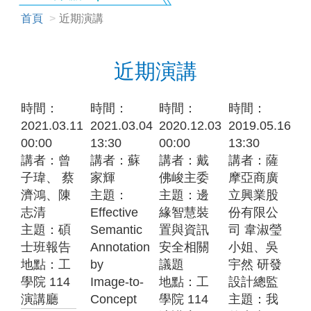
首頁
近期演講
近期演講
時間：
時間：
時間：
時間：
2021.03.11
2021.03.04
2020.12.03
2019.05.16
00:00
13:30
00:00
13:30
講者：曾
講者：蘇
講者：戴
講者：薩
子瑋、 蔡
家輝
佛峻主委
摩亞商廣
濟鴻、陳
主題：
主題：邊
立興業股
志清
Effective
緣智慧裝
份有限公
主題：碩
Semantic
置與資訊
司 韋淑瑩
士班報告
Annotation
安全相關
小姐、吳
地點：工
by
議題
宇然 研發
學院 114
Image-to-
地點：工
設計總監
演講廳
Concept
學院 114
主題：我