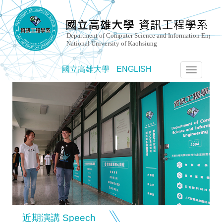
國立高雄大學
ENGLISH
選
單
切
換
近期演講 Speech