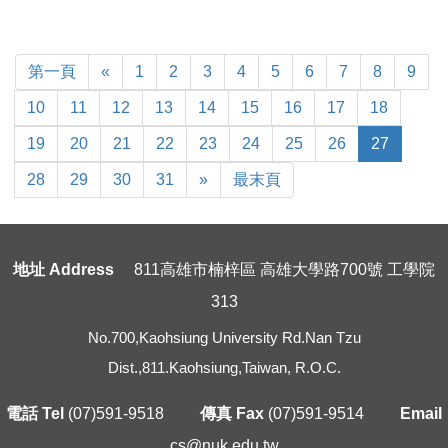
First
Previous
第一頁
«
1
2
3
4
5
6
7
8
9
Page
10
11
12
13
14
15
16
17
18
19
20
21
22
23
24
25
26
27
Next
Last
28
29
30
31
»
最末頁
Page
地址 Address
811高雄市楠梓區 高雄大學路700號 工學院
313
No.700,Kaohsiung University Rd.Nan Tzu
Dist.,811.Kaohsiung,Taiwan, R.O.C.
電話 Tel
(07)591-9518
傳真 Fax
(07)591-9514
Email
cs@nuk.edu.tw