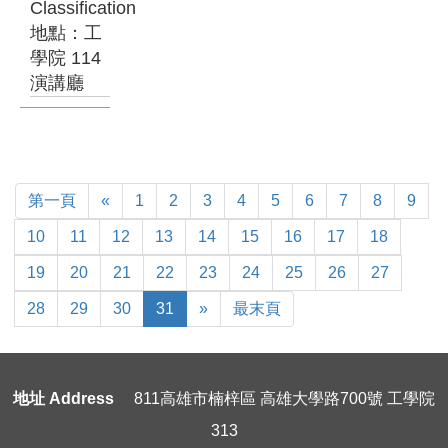
Classification
地點：工
學院 114
演講廳
First
Previous
第一頁
«
1
2
3
4
5
6
7
8
9
Page
10
11
12
13
14
15
16
17
18
19
20
21
22
23
24
25
26
27
Next
Last
28
29
30
31
»
最末頁
Page
地址 Address
811高雄市楠梓區 高雄大學路700號 工學院
313