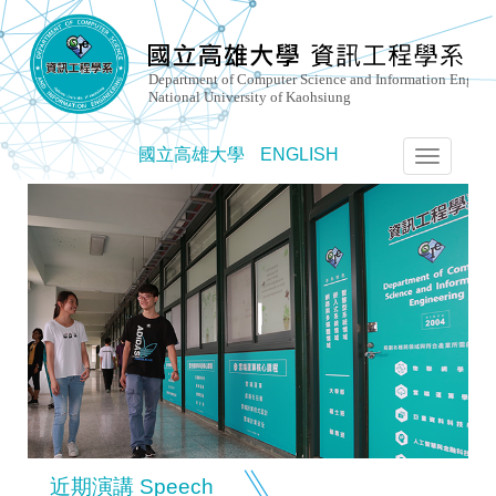
國立高雄大學
ENGLISH
選
單
切
換
近期演講 Speech