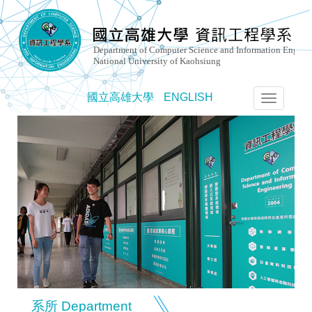
國立高雄大學
ENGLISH
選
單
切
換
系所 Department