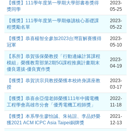
【獲獎】111學年度第一學期大學部書卷獎得
2023-
獎同學
05-25
【獲獎】111學年度第一學期修讀核心基礎課
2023-
程獎勵名單
05-22
【獲獎】恭喜楊智全參加2023台灣盲解賽獲得
2023-
冠軍
05-10
【系所】恭賀張保榮教授「行動邊緣計算課程
2023-
模組」榮獲教育部第2期5G課程推廣計畫期末
04-19
優良選拔-優良實作獎
【獲獎】恭賀洪宗貝教授榮獲本校終身講座教
2023-
授
03-17
【獲獎】恭喜余亞儒老師榮獲111年中國電機
2022-
工程學會高雄市分會「優秀電機工程師獎」
11-18
【獲獎】本系學生廖怡誠、朱祐誼、李品妤榮
2021-
獲2021 ACM ICPC Asia Taipei銅牌獎
12-13