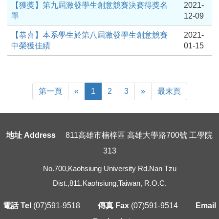
【獲獎】第九屆激發學生創意競賽決賽得獎名
2021-
單
12-09
【恭喜】本系學生於第八屆激發學生創意競賽
2021-
中榮獲佳績
01-15
First
Previous
Next
Last
第一頁
«
1
2
3
»
最末頁
Page
Page
地址 Address
811高雄市楠梓區 高雄大學路700號 工學院
313
No.700,Kaohsiung University Rd.Nan Tzu
Dist.,811.Kaohsiung,Taiwan, R.O.C.
電話 Tel
(07)591-9518
傳真 Fax
(07)591-9514
Email