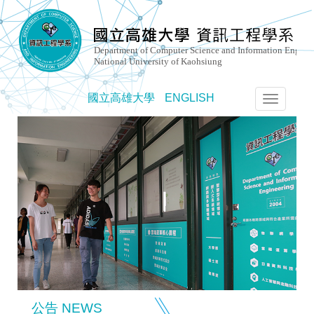
國立高雄大學
ENGLISH
選
單
切
換
公告 NEWS