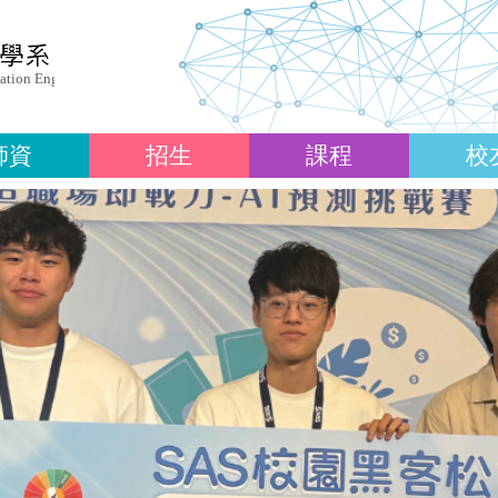
師資
招生
課程
校