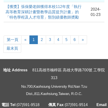
【獲獎】張保榮老師獲得本校112年度「執行
2024-
高等教育深耕計畫暨教學品質提升計畫」的
01-23
「特色學程及人才培育」類別績優教師奬勵
First
Previous
Next
第一頁
«
1
2
3
4
5
6
»
Page
Last
最末頁
Page
地址 Address
811高雄市楠梓區 高雄大學路700號 工學院
313
No.700,Kaohsiung University Rd.Nan Tzu
Dist.,811.Kaohsiung,Taiwan, R.O.C.
電話 Tel
(07)591-9518
傳真 Fax
(07)591-9514
Email