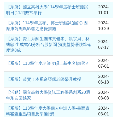
【系所】國立高雄大學114學年度碩士班甄試
2024-
明日(11/2)照常舉行
11-01
【系所】114學年度碩、博士班甄試(面試) 因
2024-
應康芮颱風影響之應變措施
10-29
【系所】資工系師生團隊黃健峯、洪宗貝、林
2024-
彧頎 生成式AI分析台股新聞 預測盤勢漲跌準確
07-17
度達8成
2024-
【系所】113學年度老師收碩士新生名額現況
07-01
2024-
【系所】恭賀！本系余亞儒老師榮升教授
06-18
【活動】國立高雄大學資訊工程學系創系20週
2024-
年系友回娘家
03-08
【系所】113學年度大學個人申請入學-書面資
2024-
料審查重點項目及準備指引
03-01