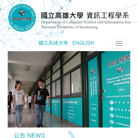
國立高雄大學
ENGLISH
選
單
切
換
公告 NEWS