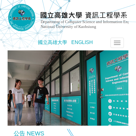
國立高雄大學
ENGLISH
選
單
切
換
公告 NEWS