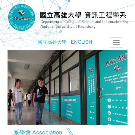
國立高雄大學
ENGLISH
選
單
切
換
系學會 Association