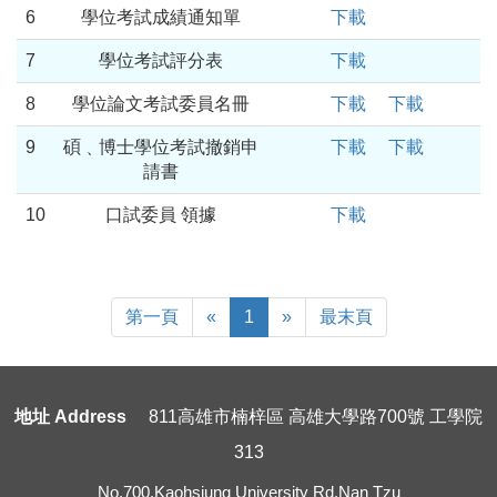
6
學位考試成績通知單
下載
7
學位考試評分表
下載
8
學位論文考試委員名冊
下載
下載
9
碩﹑博士學位考試撤銷申
下載
下載
請書
10
口試委員 領據
下載
First
Previous
Next
Last
第一頁
«
1
»
最末頁
Page
Page
地址 Address
811高雄市楠梓區 高雄大學路700號 工學院
313
No.700,Kaohsiung University Rd.Nan Tzu