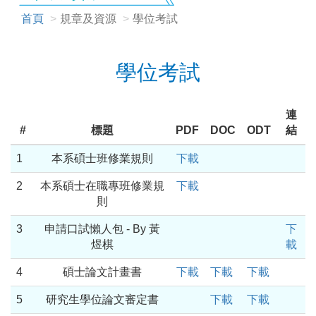
首頁
規章及資源
學位考試
學位考試
連
#
標題
PDF
DOC
ODT
結
1
本系碩士班修業規則
下載
2
本系碩士在職專班修業規
下載
則
3
申請口試懶人包 - By 黃
下
煜棋
載
4
碩士論文計畫書
下載
下載
下載
5
研究生學位論文審定書
下載
下載