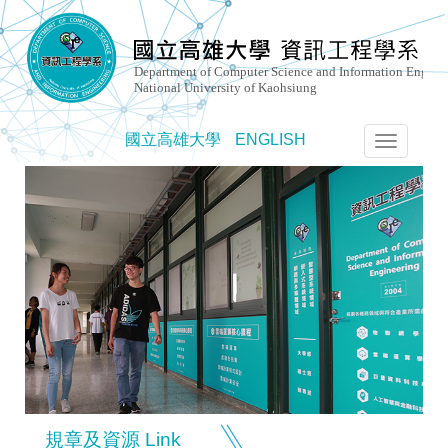
國立高雄大學
ENGLISH
選
單
切
換
規章及資源 Link