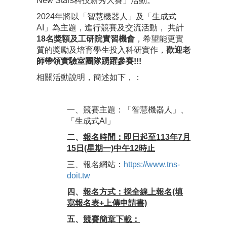
New Stars科技新秀大賽」活動。
2024年將以「智慧機器人」及「生成式
AI」為主題，進行競賽及交流活動， 共計
18名獎額及工研院實習機會
，希望能更實
質的獎勵及培育學生投入科研實作，
歡迎老
師帶領實驗室團隊踴躍參賽!!!
相關活動說明，簡述如下，：
一、競賽主題：「智慧機器人」、
「生成式AI」
二、
報名時間：即日起至113年7月
15日(星期一)中午12時止
三、報名網站：
https://www.tns-
doit.tw
四、
報名方式：採全線上報名(填
寫報名表+上傳申請書)
五、
競賽簡章下載：