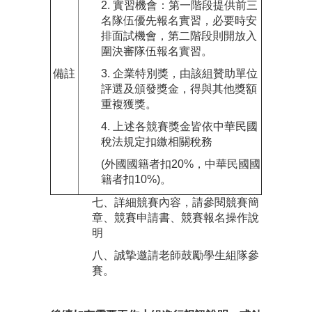
2. 實習機會：第一階段提供前三
名隊伍優先報名實習，必要時安
排面試機會，第二階段則開放入
圍決審隊伍報名實習。
備註
3. 企業特別獎，由該組贊助單位
評選及頒發獎金，得與其他獎額
重複獲獎。
4. 上述各競賽獎金皆依中華民國
稅法規定扣繳相關稅務
(外國國籍者扣20%，中華民國國
籍者扣10%)。
七、詳細競賽內容，請參閱競賽簡
章、競賽申請書、競賽報名操作說
明
八、誠摯邀請老師鼓勵學生組隊參
賽。