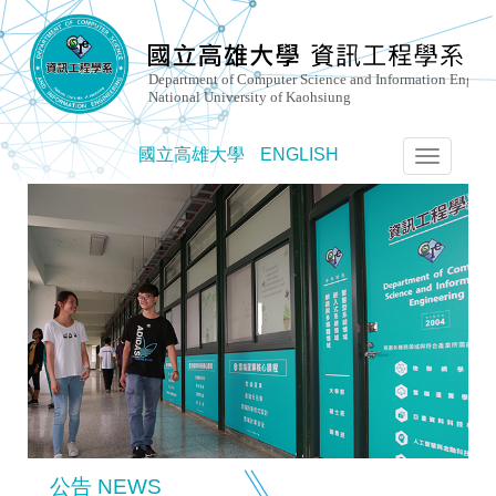
國立高雄大學
ENGLISH
選
單
切
換
公告 NEWS