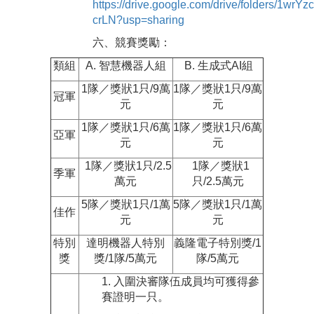
https://drive.google.com/drive/folders/1w
crLN?usp=sharing
六、競賽獎勵：
類組
A. 智慧機器人組
B. 生成式AI組
1隊／獎狀1只/9萬
1隊／獎狀1只/9萬
冠軍
元
元
1隊／獎狀1只/6萬
1隊／獎狀1只/6萬
亞軍
元
元
1隊／獎狀1只/2.5
1隊／獎狀1
季軍
萬元
只/2.5萬元
5隊／獎狀1只/1萬
5隊／獎狀1只/1萬
佳作
元
元
特別
達明機器人特別
義隆電子特別獎/1
獎
獎/1隊/5萬元
隊/5萬元
1. 入圍決審隊伍成員均可獲得參
賽證明一只。