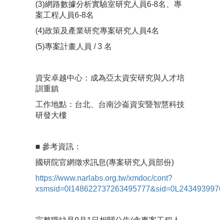
(3)網路數據分析實驗室研究人員6-8名、專
案工程人員6-8名
(4)政策及產業研究專案研究人員4名
(5)專案計畫人員 / 3 名
資安卓越中心：成為亞太資安研究與人才培
訓重鎮
工作地點：台北、台南沙崙資安暨智慧科技
研發大樓
■ 參考資訊：
國研院官網徵求訊息(專案研究人員部份)
https://www.narlabs.org.tw/xmdoc/cont?
xsmsid=0I148622737263495777&sid=0L24349399