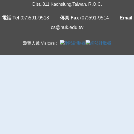
Dist.,811.Kaohsiung,Taiwan, R.O.C.
電話 Tel
(07)591-9518
傳真 Fax
(07)591-9514
Email
cs@nuk.edu.tw
瀏覽人數 Visitors :