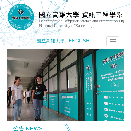
國立高雄大學
ENGLISH
選
單
切
換
公告 NEWS