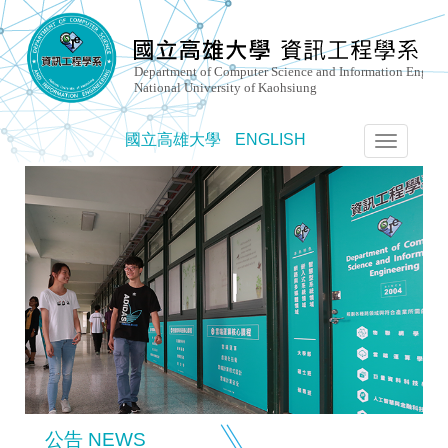
國立高雄大學
ENGLISH
選
單
切
換
公告 NEWS