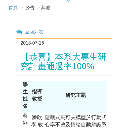
首頁
公告
其他
返回列表
2018-07-16
【恭喜】本系大專生研
究計畫通過率100%
學
生
指導
研究主題
姓
教授
名
蔡
潘欣
隱藏式馬可夫模型於行動式
湘
泰 教
心率不整及情緒自動辨識系