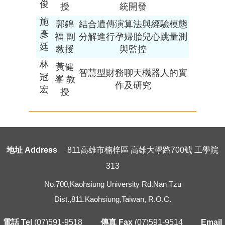
俊
授
統開發
施
郭錦
結合遺傳演算法與經驗模態
彥
福 副
分解進行孕婦胎兒心跳量測
廷
教授
與監控
林
黃健
智慧型財務聊天機器人的實
冠
峯 教
作及研究
宏
授
地址 Address
811高雄市楠梓區 高雄大學路700號 工學院
313
No.700,Kaohsiung University Rd.Nan Tzu
Dist.,811.Kaohsiung,Taiwan, R.O.C.
電話 Tel
(07)591-9518
傳真 Fax
(07)591-9514
Email