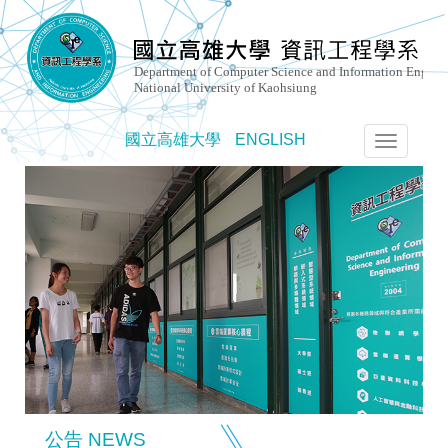
國立高雄大學
ENGLISH
選
單
切
換
公告 NEWS