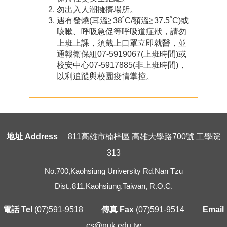
勿出入人潮擁擠場所。
遇有發燒(耳溫≧38˚C/額溫≧37.5˚C)或
咳嗽、呼吸急促等呼吸道症狀，請勿
上班上課，須戴上口罩立即就醫，並
通報衛保組07-5919067(上班時間)或
校安中心07-5917885(非上班時間)，
以利追蹤與校園疫情掌控。
地址 Address
811高雄市楠梓區 高雄大學路700號 工學院
313
No.700,Kaohsiung University Rd.Nan Tzu
Dist.,811.Kaohsiung,Taiwan, R.O.C.
電話 Tel
(07)591-9518
傳真 Fax
(07)591-9514
Email
cs@nuk.edu.tw