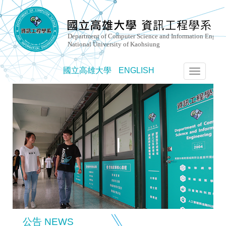
國立高雄大學
ENGLISH
選
單
切
換
公告 NEWS