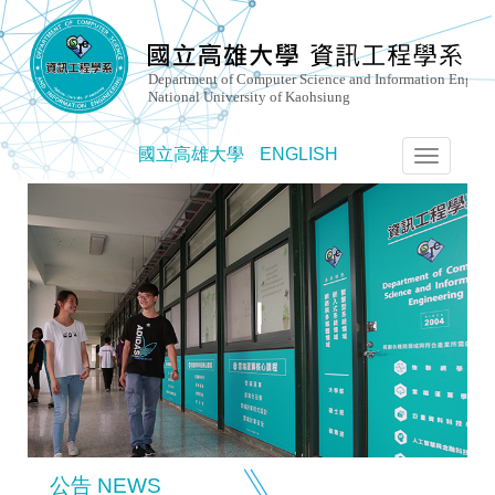
國立高雄大學
ENGLISH
選
單
切
換
公告 NEWS