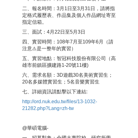
二、報名時間：3月1日至3月31日，請將指
定格式履歷表、作品集及個人作品網址寄至
指定信箱。
三、面試：4月22日至5月3日
四、實習時間：108年7月至109年6月（請
注意⚠️是一整年的實習）
五、實習地點：智冠科技股份有限公司（高
雄市前鎮區擴建路1-20號11樓)
六、需求名額：3D遊戲30名美術實習生；
20名多媒體實習生；5名音樂實習生
七、詳細資訊請點擊以下連結:
http://ord.nuk.edu.tw/files/13-1032-
21282.php?Lang=zh-tw
@華碩電腦-
一、招募對象：全國大專院校、研究所學