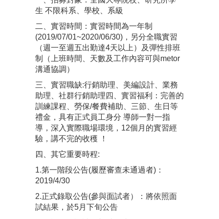
生 不限科系、學校、系級
二、實習時間：實習時間為一年制
(2019/07/01~2020/06/30)，另分全職實習
（週一至週五出勤達4天以上）及彈性排班
制（上班時間、天數及工作內容可與metor
溝通協調）
三、實習職缺:行銷助理、美編設計、業務
助理、社群行銷助理四、實習福利：完善的
訓練課程、勞保/餐費補助、三節、生日等
禮金，具有正式員工身分 導師一對一指
導，深入實際職場環境，12個月的實習經
驗，講不完的收穫 ！
四、其它重要時程:
1.第一階段公告(履歷審查未通過者)：
2019/4/30
2.正式錄取公告(參與面試者）：將依照面
試結果，於5月下旬公告