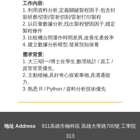
工作內容:
1. 利用資料分析,定義關鍵製程因子,包含封
裝研磨/切割/雷射切割/雷射打印製程
2. 以巨量數據分析,找出製程變因因子,穩定
製程條件
3. 比較機台間運作時間差異,改善生產效率
4. 建立數據分析模型,發展預知保養
需求背景:
1. 大三/碩一/博士在學生,數理統計 / 資工 /
資管背景優先。
2. 主動積極,具好奇心探索事物,具溝通能
力。
3. 熟悉 R / Python / 資料分析技術優先
地址 Address
811高雄市楠梓區 高雄大學路700號 工學院
313