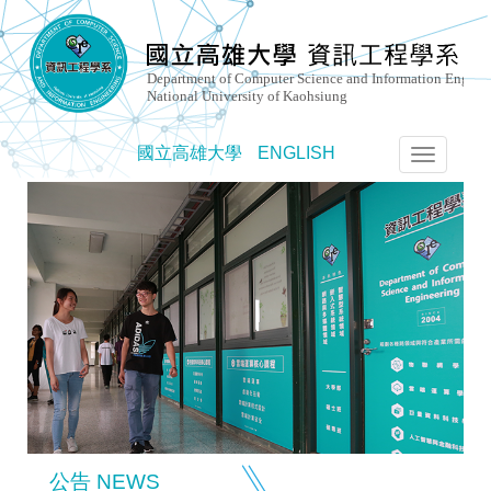
國立高雄大學
ENGLISH
選
單
切
換
公告 NEWS