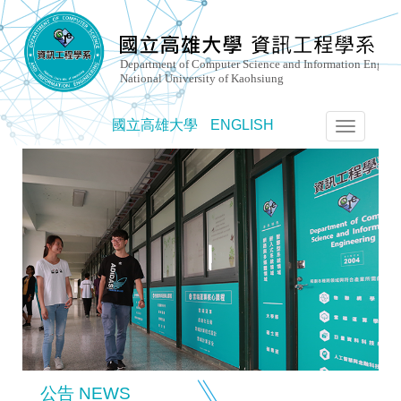
國立高雄大學
ENGLISH
選
單
切
換
公告 NEWS