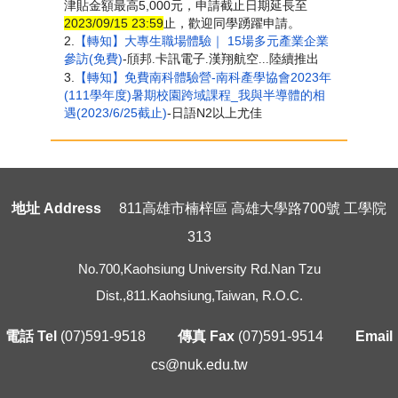
津貼金額最高5,000元，申請截止日期延長至
2023/09/15 23:59
止，歡迎同學踴躍申請。
2.
【轉知】大專生職場體驗｜ 15場多元產業企業
參訪(免費)
-
頎邦.
卡訊電子.
漢翔航空...陸續推出
3.
【轉知】免費南科體驗營-南科產學協會2023年
(111學年度)暑期校園跨域課程_我與半導體的相
遇(2023/6/25截止)
-日語N2以上尤佳
地址 Address
811高雄市楠梓區 高雄大學路700號 工學院
313
No.700,Kaohsiung University Rd.Nan Tzu
Dist.,811.Kaohsiung,Taiwan, R.O.C.
電話 Tel
(07)591-9518
傳真 Fax
(07)591-9514
Email
cs@nuk.edu.tw