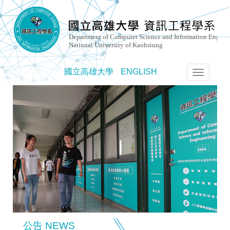
國立高雄大學
ENGLISH
選
單
切
換
公告 NEWS