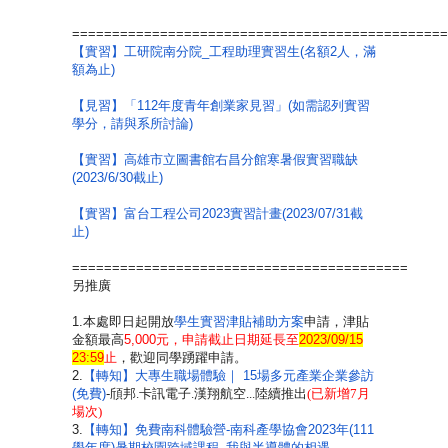
===============================================
【實習】工研院南分院_工程助理實習生(名額2人，滿
額為止)
【見習】「112年度青年創業家見習」(如需認列實習
學分，請與系所討論)
【實習】高雄市立圖書館右昌分館寒暑假實習職缺
(2023/6/30截止)
【實習】富台工程公司2023實習計畫(2023/07/31截
止)
==========================================
另推廣
1.本處即日起開放
學生實習津貼補助方案
申請，津貼
金額最高
5,000元，申請截止日期延長至
2023/09/15
23:59
止
，歡迎同學踴躍申請。
2.
【轉知】大專生職場體驗｜ 15場多元產業企業參訪
(免費)
-
頎邦.
卡訊電子.
漢翔航空...陸續推出
(已新增7月
場次)
3.
【轉知】免費南科體驗營-南科產學協會2023年(111
學年度)暑期校園跨域課程_我與半導體的相遇