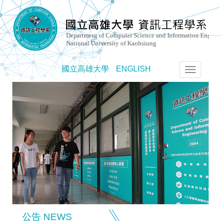
國立高雄大學
ENGLISH
選
單
切
換
公告 NEWS