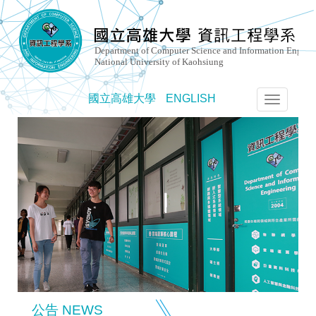
國立高雄大學
ENGLISH
選
單
切
換
公告 NEWS