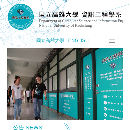
國立高雄大學
ENGLISH
選
單
切
換
公告 NEWS