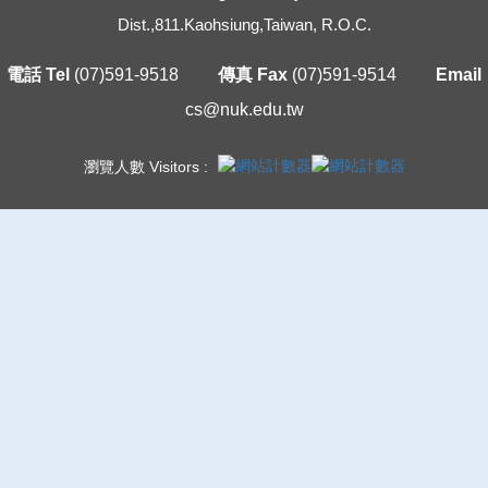
Dist.,811.Kaohsiung,Taiwan, R.O.C.
電話 Tel
(07)591-9518
傳真 Fax
(07)591-9514
Email
cs@nuk.edu.tw
瀏覽人數 Visitors :