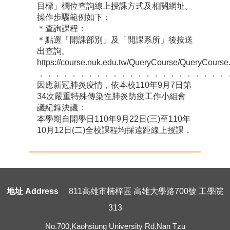
目標」欄位查詢線上授課方式及相關網址。
操作步驟範例如下：
＊查詢課程：
＊點選「開課部別」及「開課系所」後按送
出查詢。
https://course.nuk.edu.tw/QueryCourse/QueryCourse
．．．．．．．．．．．．．．．．．．．．．．．
因應新冠肺炎疫情，依本校110年9月7日第
34次嚴重特殊傳染性肺炎防疫工作小組會
議紀錄決議：
本學期自開學日110年9月22日(三)至110年
10月12日(二)全校課程均採遠距線上授課．
地址 Address
811高雄市楠梓區 高雄大學路700號 工學院
313
No.700,Kaohsiung University Rd.Nan Tzu