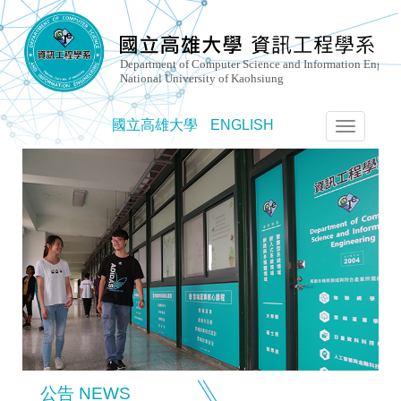
國立高雄大學
ENGLISH
選
單
切
換
公告 NEWS