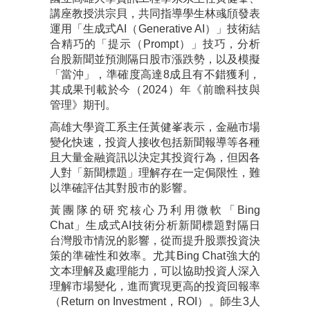
講座教授洪宗貝，共同指導學生林彧頎發表
運用「生成式AI（Generative AI）」技術結
合精巧的「提示（Prompt）」技巧，分析
台股新聞並預測隔日股市漲跌勢，以及模擬
「當沖」，準確度高達8成且有不錯獲利，
其成果刊載於今（2024）年《前瞻科技與
管理》期刊。
高雄大學資工系主任黃健峯表示，金融市場
變化快速，投資人接收包括新聞報導等各種
且大量金融資訊以決定其投資行為，但因各
人對「新聞標題」理解存在一定侷限性，難
以準確評估其對股市的影響。
黃團隊的研究核心乃利用微軟「Bing
Chat」生成式AI技術分析新聞標題對隔日
台灣股市情況的影響，從而提升股票投資決
策的準確性和效率。尤其Bing Chat強大的
文本理解及處理能力，可以協助投資人深入
理解市場變化，進而實現更高的投資回報率
（Return on Investment，ROI）。師生3人