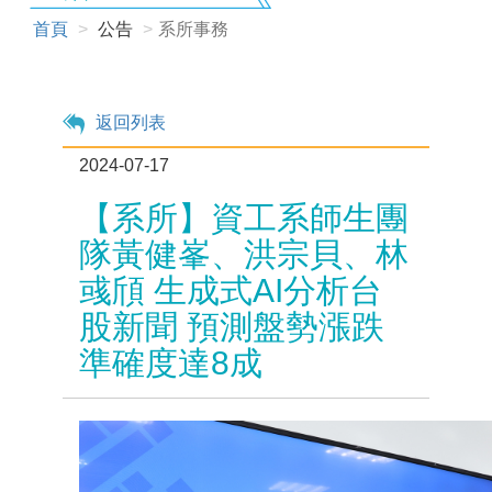
首頁
公告
系所事務
返回列表
2024-07-17
【系所】資工系師生團
隊黃健峯、洪宗貝、林
彧頎 生成式AI分析台
股新聞 預測盤勢漲跌
準確度達8成