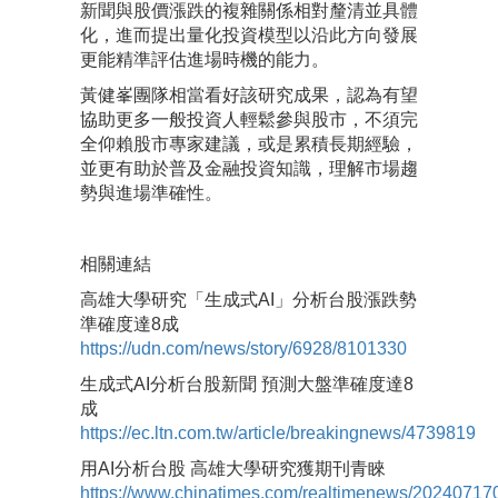
新聞與股價漲跌的複雜關係相對釐清並具體
化，進而提出量化投資模型以沿此方向發展
更能精準評估進場時機的能力。
黃健峯團隊相當看好該研究成果，認為有望
協助更多一般投資人輕鬆參與股市，不須完
全仰賴股市專家建議，或是累積長期經驗，
並更有助於普及金融投資知識，理解市場趨
勢與進場準確性。
相關連結
高雄大學研究「生成式AI」分析台股漲跌勢
準確度達8成
https://udn.com/news/story/6928/8101330
生成式AI分析台股新聞 預測大盤準確度達8
成
https://ec.ltn.com.tw/article/breakingnews/4739819
用AI分析台股 高雄大學研究獲期刊青睞
https://www.chinatimes.com/realtimenews/20240717