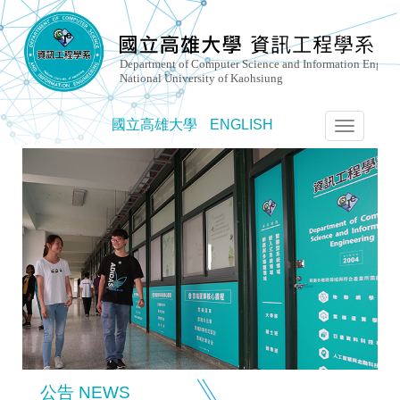
國立高雄大學
ENGLISH
選
單
切
換
公告 NEWS