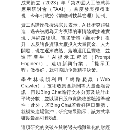
成果於去（2023）年「第29屆人工智慧與
應用研討會（TAAI）」首度發表獲得重
視，今年刊載於《前瞻科技與管理》期刊。
資工系講座教授洪宗貝表示，AI技術突飛猛
進，過去被認為天方夜譚的事情陸續接連實
現，拜網路環境、電腦硬體（顯示卡）提
升，以及諸多資訊大廠投入大量資金、人力
開發，現在逐漸成熟、落地運用且豐收，並
進而產生「AI提示工程師（Prompt
Engineer）」這項新興行業，「提示工
程」做得好，就可協助企業精準決策。
學生林彧頎利用「網路爬蟲（Web
Crawler）」技術收集含新聞等大量金融資
訊，再以Bing Chat進行文本分類及統計出
平均分數，並以隔日股市實際收盤驗證準確
性；此外，若Bing Chat若看好隔日盤勢，
就模擬進場當沖，研究結果顯示，該方式準
確度最高可達8成。
這項研究的突破在於將過去極難量化的財經